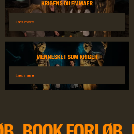
KRIGENS DILEMMAER
Læs mere
Læs mere
MENNESKET SOM KRIGER
Læs mere
Læs mere
Book forløb
ØB
BOOK FORLØB