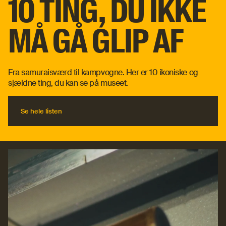
10 TING, DU IKKE
MÅ GÅ GLIP AF
Fra samuraisværd til kampvogne. Her er 10 ikoniske og
sjældne ting, du kan se på museet.
Se hele listen
Se hele listen