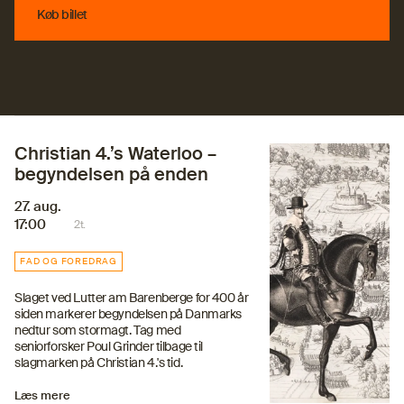
Køb billet
Køb billet
Christian 4.’s Waterloo –
begyndelsen på enden
27. aug.
17:00
2t.
FAD OG FOREDRAG
Slaget ved Lutter am Barenberge for 400 år
siden markerer begyndelsen på Danmarks
nedtur som stormagt. Tag med
seniorforsker Poul Grinder tilbage til
slagmarken på Christian 4.'s tid.
Læs mere