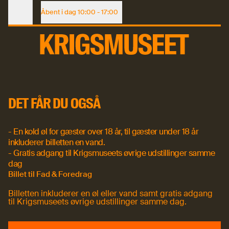
Kom til Fad & Foredrag om Christian 4.s nederlag ved Lutte
CHRISTIAN 4.'S
Åbent i dag
10:00 - 17:00
Voksen (købt online)
117 DKK
Åbningstider
Voksen
130 DKK
WATERLOO -
Barn under 18 år
Gratis
BEGYNDELSEN
Se åbningstider
DET FÅR DU OGSÅ
TIL ENDEN
Se åbningstider
Køb billet
- En kold øl for gæster over 18 år, til gæster under 18 år
inkluderer billetten en vand.
- Gratis adgang til Krigsmuseets øvrige udstillinger samme
Køb billet
dag
Billet til Fad & Foredrag
Billetten inkluderer en øl eller vand samt gratis adgang
til Krigsmuseets øvrige udstillinger samme dag.