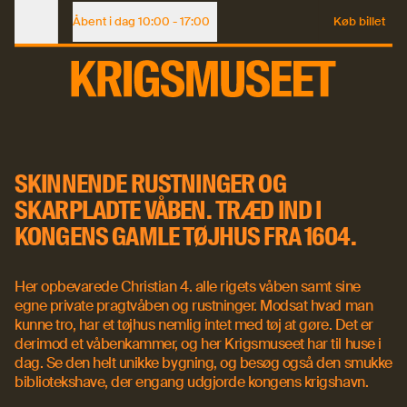
Krigsmuseet startede som Christian 4.'s krigshavn, blev til 
Åbent i dag
10:00 - 17:00
Køb billet
Voksen (købt online)
117 DKK
Åbningstider
Voksen
130 DKK
KONGENS
Barn under 18 år
Gratis
KRIGSMASKINE
Se åbningstider
SKINNENDE RUSTNINGER OG
SKARPLADTE VÅBEN. TRÆD IND I
Se åbningstider
Køb billet
KONGENS GAMLE TØJHUS FRA 1604.
Køb billet
Her opbevarede Christian 4. alle rigets våben samt sine
egne private pragtvåben og rustninger. Modsat hvad man
kunne tro, har et tøjhus nemlig intet med tøj at gøre. Det er
derimod et våbenkammer, og her Krigsmuseet har til huse i
dag. Se den helt unikke bygning, og besøg også den smukke
bibliotekshave, der engang udgjorde kongens krigshavn.