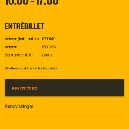
10:00 - 17:00
ENTRÉBILLET
Voksen (købt online)
117 DKK
Voksen
130 DKK
Barn under 18 år
Gratis
Billetten er gyldig i 1 år fra købsdato.
Køb entrébillet
Køb entrébillet
Rundvisninger
Å