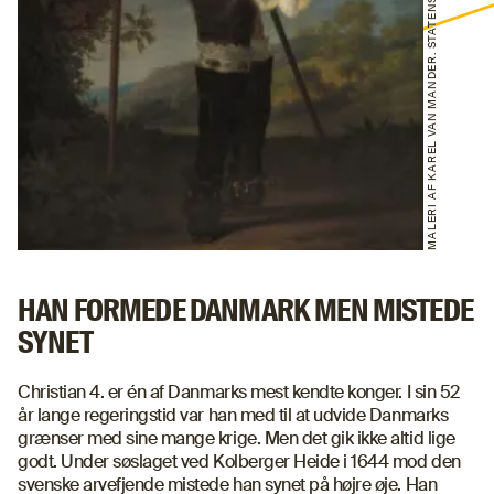
MALERI AF KAREL VAN MANDER. STATENS MUSEUM FOR KUNST/SMK OPEN
HAN FORMEDE DANMARK MEN MISTEDE
SYNET
Christian 4. er én af Danmarks mest kendte konger. I sin 52
år lange regeringstid var han med til at udvide Danmarks
grænser med sine mange krige. Men det gik ikke altid lige
godt. Under søslaget ved Kolberger Heide i 1644 mod den
svenske arvefjende mistede han synet på højre øje. Han